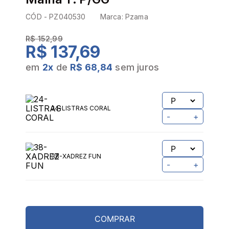
CÓD -
PZ040530
Marca:
Pzama
R$ 152,99
R$ 137,69
em
2
x
de
R$ 68,84
sem juros
24-LISTRAS CORAL
-
+
38-XADREZ FUN
-
+
COMPRAR