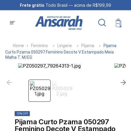
Frete grátis
Todo Brasil — acima de R$199,99
Feminino
Lingerie
Pijama
Pijama
Curto Pzama 050297 Feminino Decote V Estampado Meia
Malha T. M/EG
10%
OFF
Pijama Curto Pzama 050297
Feminino Decote V Estampado