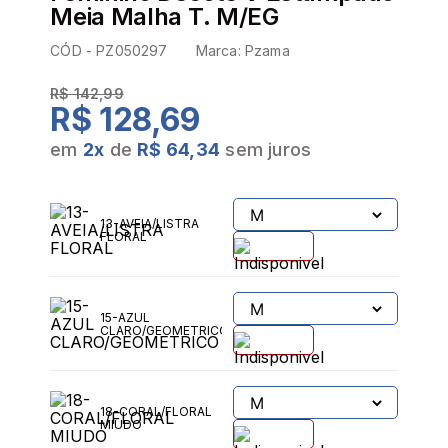
Meia Malha T. M/EG
CÓD -
PZ050297
Marca:
Pzama
R$ 142,99
R$ 128,69
em
2
x
de
R$ 64,34
sem juros
13-AVEIA/LISTRA
FLORAL
15-AZUL
CLARO/GEOMETRICO
18-CORAL/FLORAL
MIUDO