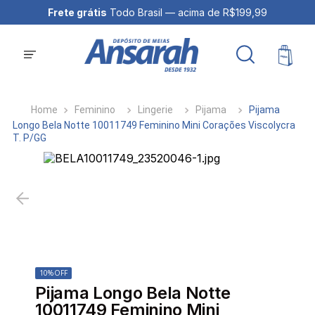
Frete grátis
Todo Brasil — acima de R$199,99
Feminino
Lingerie
Pijama
Pijama
Longo Bela Notte 10011749 Feminino Mini Corações Viscolycra
T. P/GG
10%
OFF
Pijama Longo Bela Notte
10011749 Feminino Mini