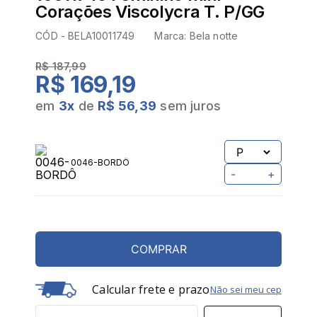
Corações Viscolycra T. P/GG
CÓD -
BELA10011749
Marca:
Bela notte
R$ 187,99
R$ 169,19
em
3
x
de
R$ 56,39
sem juros
0046-BORDÔ
-
+
COMPRAR
Calcular frete e prazo
Não sei meu cep