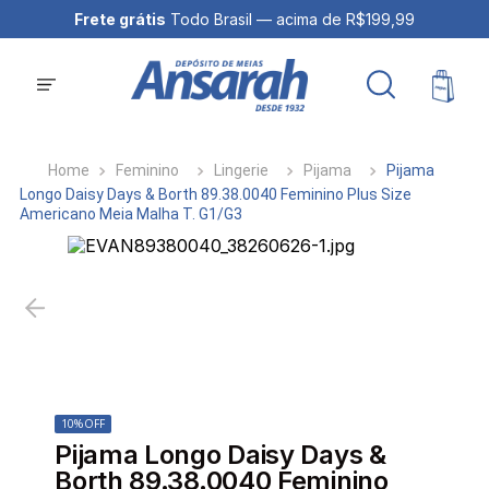
Frete grátis
Todo Brasil — acima de R$199,99
Feminino
Lingerie
Pijama
Pijama
Longo Daisy Days & Borth 89.38.0040 Feminino Plus Size
Americano Meia Malha T. G1/G3
10%
OFF
Pijama Longo Daisy Days &
Borth 89.38.0040 Feminino