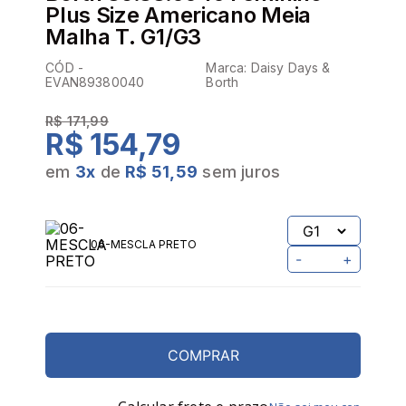
Plus Size Americano Meia
Malha T. G1/G3
CÓD -
Marca:
Daisy Days &
EVAN89380040
Borth
R$ 171,99
R$ 154,79
em
3
x
de
R$ 51,59
sem juros
06-MESCLA PRETO
-
+
COMPRAR