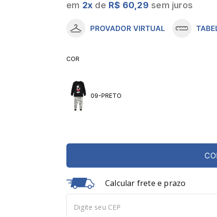
em
2
x
de
R$ 60,29
sem juros
10
º
meia lupo
PROVADOR VIRTUAL
TABE
COR
09-PRETO
CO
Calcular frete e prazo