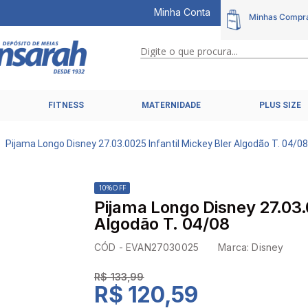
Minha Conta
Digite o que procura...
TERMOS MAIS BUSCADOS
FITNESS
MATERNIDADE
PLUS SIZE
1
º
calcinhas
2
º
pijamas
Pijama Longo Disney 27.03.0025 Infantil Mickey Bler Algodão T. 04/0
3
º
cuecas
4
º
kit
10%
OFF
Pijama Longo Disney 27.03.
5
º
sutiã liz
Algodão T. 04/08
6
º
sutias
CÓD -
EVAN27030025
Marca:
Disney
7
º
sutiã plus size
R$ 133,99
8
º
hering intimates
R$ 120,59
9
º
pijama