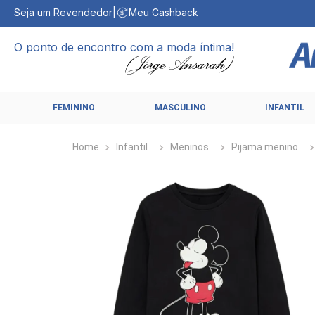
Seja um Revendedor
|
Meu Cashback
O ponto de encontro com a moda íntima!
FEMININO
MASCULINO
INFANTIL
Infantil
Meninos
Pijama menino