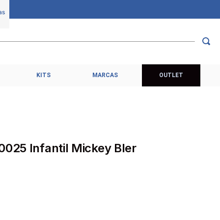
KITS
MARCAS
OUTLET
8
0025 Infantil Mickey Bler