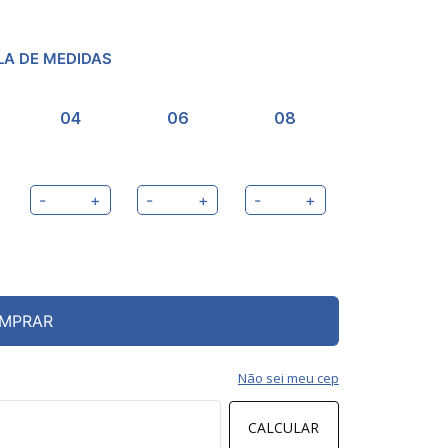
LA DE MEDIDAS
04
06
08
-
+
-
+
-
+
MPRAR
Não sei meu cep
CALCULAR