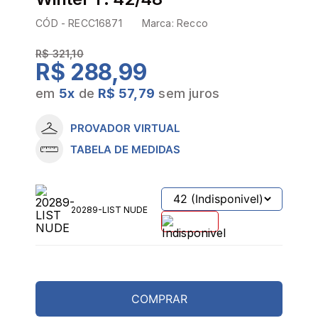
CÓD -
RECC16871
Marca:
Recco
R$ 321,10
R$ 288,99
em
5
x
de
R$ 57,79
sem juros
PROVADOR VIRTUAL
TABELA DE MEDIDAS
20289-LIST NUDE
COMPRAR