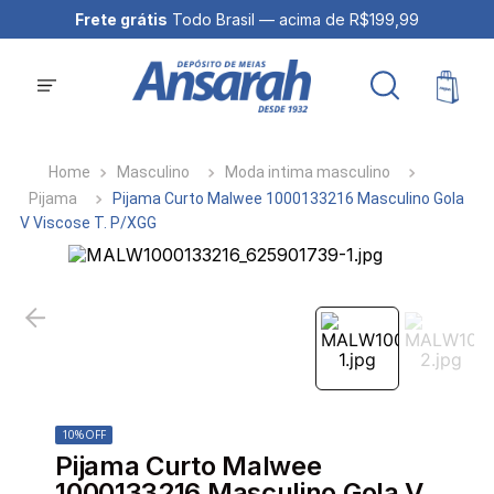
Frete grátis
Todo Brasil — acima de R$199,99
Masculino
Moda intima masculino
Pijama
Pijama Curto Malwee 1000133216 Masculino Gola
V Viscose T. P/XGG
10%
OFF
Pijama Curto Malwee
1000133216 Masculino Gola V