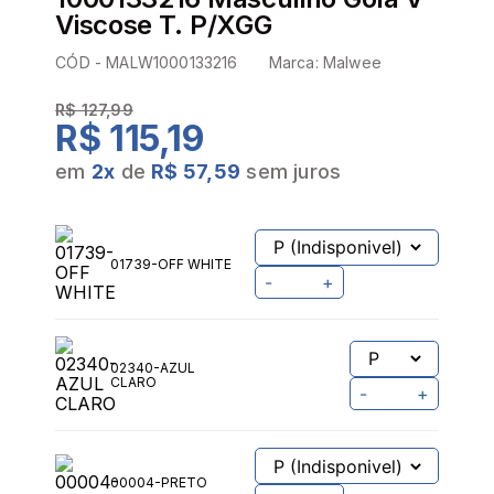
Viscose T. P/XGG
CÓD -
MALW1000133216
Marca:
Malwee
R$ 127,99
R$ 115,19
em
2
x
de
R$ 57,59
sem juros
01739-OFF WHITE
-
+
02340-AZUL
CLARO
-
+
00004-PRETO