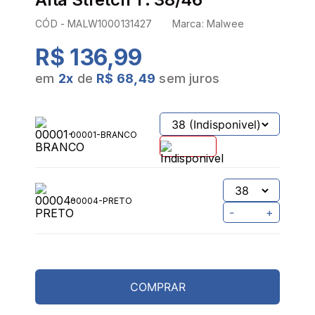
CÓD -
MALW1000131427
Marca:
Malwee
R$ 136,99
em
2
x
de
R$ 68,49
sem juros
00001-BRANCO
00004-PRETO
-
+
COMPRAR