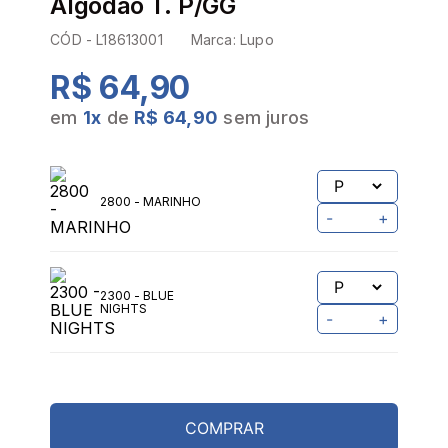
Algodão T. P/GG
CÓD -
L18613001
Marca:
Lupo
R$ 64,90
em
1
x
de
R$ 64,90
sem juros
2800 - MARINHO
-
+
2300 - BLUE
NIGHTS
-
+
COMPRAR