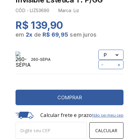
CÓD -
LIZ53690
Marca:
Liz
R$ 139,90
em
2
x
de
R$ 69,95
sem juros
260-SÉPIA
-
+
COMPRAR
Calcular frete e prazo
Não sei meu cep
CALCULAR