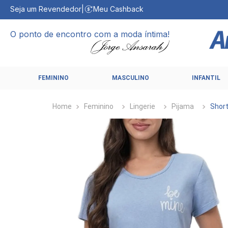
Seja um Revendedor
|
Meu Cashback
O ponto de encontro com a moda íntima!
FEMININO
MASCULINO
INFANTIL
Feminino
Lingerie
Pijama
Short