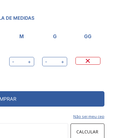
LA DE MEDIDAS
M
G
GG
-
+
-
+
MPRAR
Não sei meu cep
CALCULAR