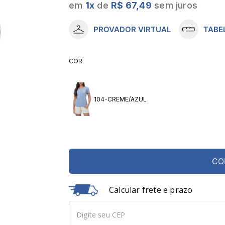
em
1
x
de
R$ 67,49
sem juros
10
º
meia lupo
PROVADOR VIRTUAL
TABE
COR
104-CREME/AZUL
CO
Calcular frete e prazo