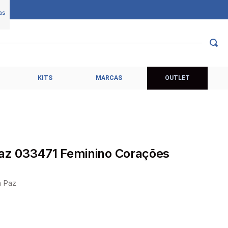
KITS
MARCAS
OUTLET
Paz 033471 Feminino Corações
a Paz