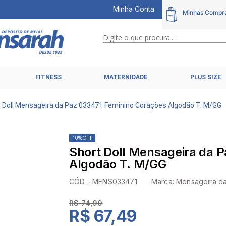
Minha Conta
Digite o que procura...
TERMOS MAIS BUSCADOS
FITNESS
MATERNIDADE
PLUS SIZE
1
º
calcinhas
2
º
pijamas
 Doll Mensageira da Paz 033471 Feminino Corações Algodão T. M/GG
3
º
cuecas
4
º
kit
10%
OFF
Short Doll Mensageira da 
5
º
sutiã liz
Algodão T. M/GG
6
º
sutias
CÓD -
MENS033471
Marca:
Mensageira d
7
º
sutiã plus size
R$ 74,99
8
º
hering intimates
R$ 67,49
9
º
pijama