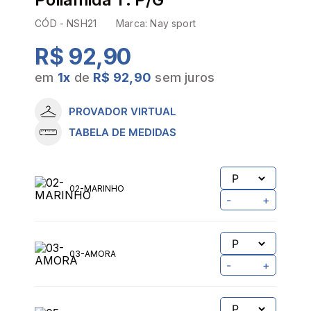
CÓD -
NSH21
Marca:
Nay sport
R$ 92,90
em
1
x
de
R$ 92,90
sem juros
PROVADOR VIRTUAL
TABELA DE MEDIDAS
02-MARINHO
-
+
03-AMORA
-
+