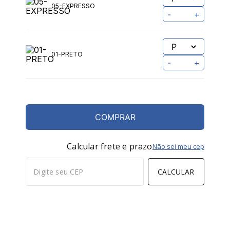
05-EXPRESSO
-
+
01-PRETO
-
+
COMPRAR
Calcular frete e prazo
Não sei meu cep
CALCULAR