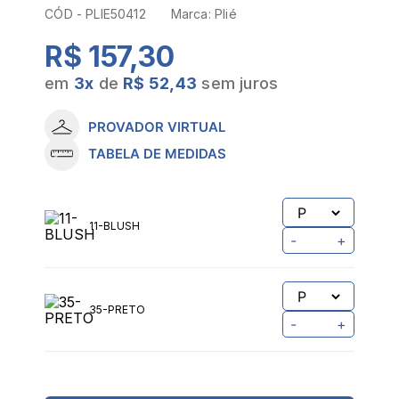
CÓD -
PLIE50412
Marca:
Plié
R$ 157,30
em
3
x
de
R$ 52,43
sem juros
PROVADOR VIRTUAL
TABELA DE MEDIDAS
11-BLUSH
-
+
35-PRETO
-
+