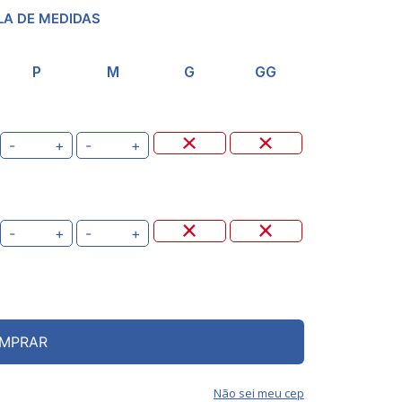
LA DE MEDIDAS
P
M
G
GG
-
+
-
+
-
+
-
+
MPRAR
Não sei meu cep