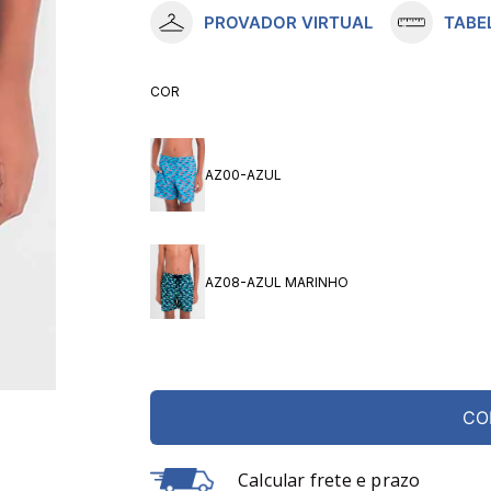
PROVADOR VIRTUAL
TABE
10
º
meia lupo
COR
AZ00-AZUL
AZ08-AZUL MARINHO
CO
Calcular frete e prazo