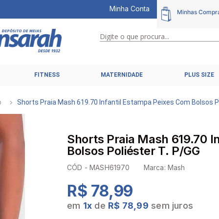
Minha Conta
Digite o que procura...
TERMOS MAIS BUSCADOS
FITNESS
MATERNIDADE
PLUS SIZE
1
º
calcinhas
2
º
pijamas
o
Shorts Praia Mash 619.70 Infantil Estampa Peixes Com Bolsos P
3
º
cuecas
4
º
kit
Shorts Praia Mash 619.70 I
5
º
sutiã liz
Bolsos Poliéster T. P/GG
6
º
sutias
CÓD -
MASH61970
Marca:
Mash
7
º
sutiã plus size
R$ 78,99
8
º
hering intimates
em
1
x
de
R$ 78,99
sem juros
9
º
pijama