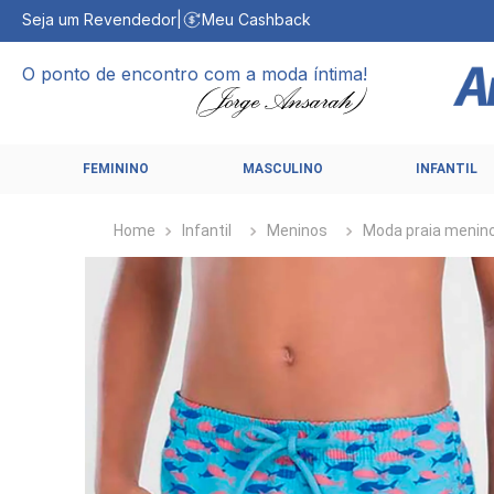
Seja um Revendedor
|
Meu Cashback
O ponto de encontro com a moda íntima!
FEMININO
MASCULINO
INFANTIL
Infantil
Meninos
Moda praia menin