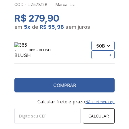
CÓD -
LIZ57812B
Marca:
Liz
R$ 279,90
em
5
x
de
R$ 55,98
sem juros
365 - BLUSH
-
+
COMPRAR
Calcular frete e prazo
Não sei meu cep
CALCULAR