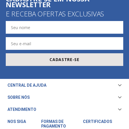
NEWSLETTER
E RECEBA OFERTAS EXCLUSIVAS
CADASTRE-SE
CENTRAL DE AJUDA
Central de Atendimento
SOBRE NÓS
Envio e Entrega
Quem Somos
ATENDIMENTO
Trocas e Devoluções
Nossa Loja
Televendas/WhatsApp: (11) 3228-5611
Fale Conosco
NOS SIGA
FORMAS DE
CERTIFICADOS
PAGAMENTO
Horário de atendimento:
Compra Segura