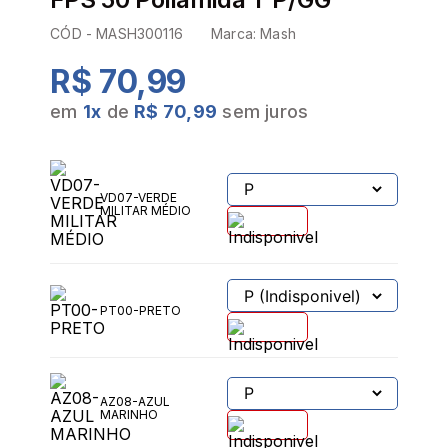
CÓD -
MASH300116
Marca:
Mash
R$ 70,99
em
1
x
de
R$ 70,99
sem juros
VD07-VERDE
MILITAR MÉDIO
PT00-PRETO
AZ08-AZUL
MARINHO