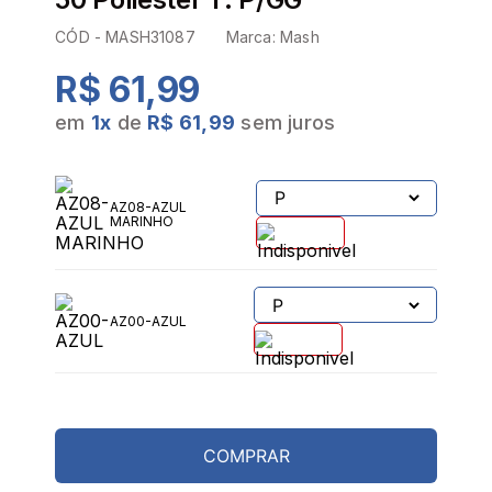
CÓD -
MASH31087
Marca:
Mash
R$ 61,99
em
1
x
de
R$ 61,99
sem juros
AZ08-AZUL
MARINHO
AZ00-AZUL
COMPRAR