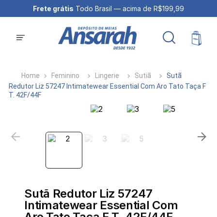
Frete grátis
Todo Brasil — acima de R$199,99
Feminino
Lingerie
Sutiã
Sutã
Redutor Liz 57247 Intimatewear Essential Com Aro Tato Taça F
T. 42F/44F
Sutã Redutor Liz 57247
Intimatewear Essential Com
Aro Tato Taça F T. 42F/44F