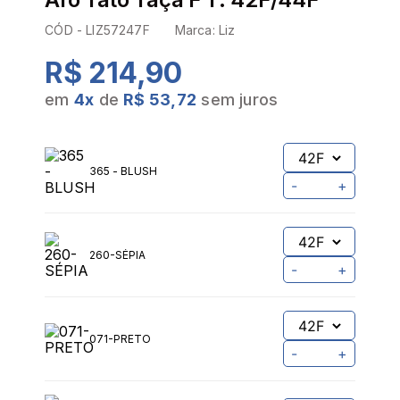
CÓD -
LIZ57247F
Marca:
Liz
R$ 214,90
em
4
x
de
R$ 53,72
sem juros
365 - BLUSH
-
+
260-SÉPIA
-
+
071-PRETO
-
+