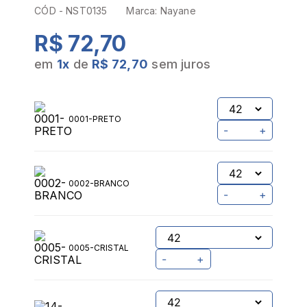
CÓD -
NST0135
Marca:
Nayane
R$ 72,70
em
1
x
de
R$ 72,70
sem juros
0001-PRETO
-
+
0002-BRANCO
-
+
0005-CRISTAL
-
+