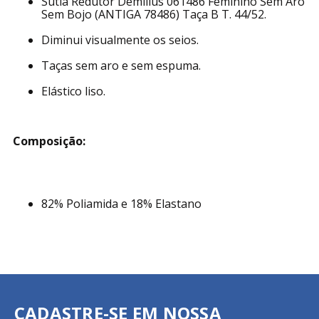
Sutiã Redutor Demillus 061486 Feminino Sem Aro
Sem Bojo (ANTIGA 78486) Taça B T. 44/52.
Diminui visualmente os seios.
Taças sem aro e sem espuma.
Elástico liso.
Composição:
82% Poliamida e 18% Elastano
CADASTRE-SE EM NOSSA