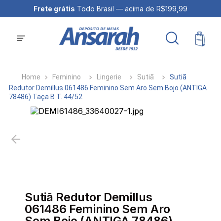
Frete grátis
Todo Brasil — acima de R$199,99
Feminino
Lingerie
Sutiã
Sutiã
Redutor Demillus 061486 Feminino Sem Aro Sem Bojo (ANTIGA
78486) Taça B T. 44/52
Sutiã Redutor Demillus
061486 Feminino Sem Aro
Sem Bojo (ANTIGA 78486)