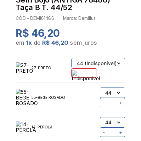
Taça B T. 44/52
CÓD -
DEMI61486
Marca:
Demillus
R$ 46,20
em
1
x
de
R$ 46,20
sem juros
27-PRETO
55-BEGE ROSADO
-
+
14-PÉROLA
-
+