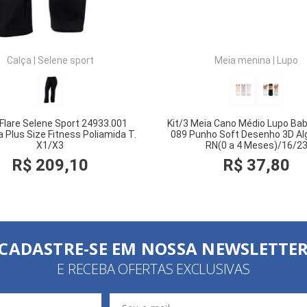
Calça
|
Selene sport
Meia menina
|
Lupo
 Flare Selene Sport 24933.001
Kit/3 Meia Cano Médio Lupo Ba
 Plus Size Fitness Poliamida T.
089 Punho Soft Desenho 3D Al
X1/X3
RN(0 a 4 Meses)/16/2
R$
209
,
10
R$
37
,
80
COMPRAR
COMPRAR
CADASTRE-SE EM NOSSA NEWSLETTE
E RECEBA OFERTAS EXCLUSIVAS