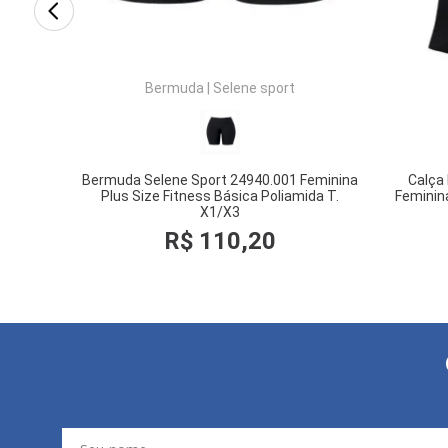
Bermuda
|
Selene sport
Bermuda Selene Sport 24940.001 Feminina
Calça
Plus Size Fitness Básica Poliamida T.
Feminina
X1/X3
R$
110
,
20
COMPRAR