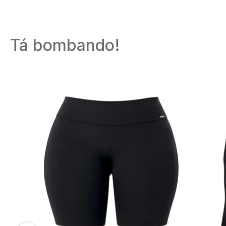
TERMOS MAIS 
Tá bombando!
1
º
calcinhas
2
º
pijamas
3
º
cuecas
4
º
kit
5
º
sutiã liz
6
º
sutias
7
º
sutiã plus
8
º
hering int
9
º
pijama
10
º
meia lupo