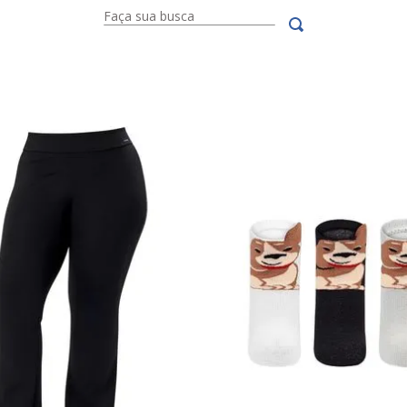
Faça sua busca
10
º
meia lupo
BUSCADOS
 size
imates