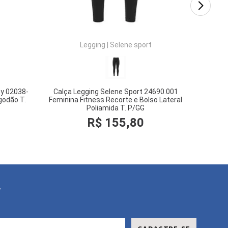
Legging
|
Selene sport
by 02038-
Calça Legging Selene Sport 24690.001
godão T.
Feminina Fitness Recorte e Bolso Lateral
3
Poliamida T. P/GG
R$
155
,
80
COMPRAR
R