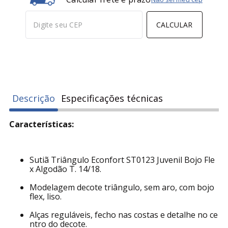
CÓD -
ECOST0123
Marca:
Econfort
R$ 47,10
em
1
x
de
R$ 47,10
sem juros
0001-PRETO
-
+
0005-CRISTAL
-
+
COMPRAR
Calcular frete e prazo
Não sei meu cep