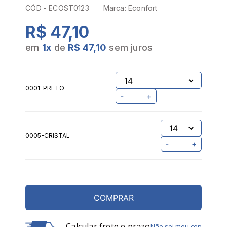
Sutiã Triângulo Econfort
ST0123 Juvenil Bojo Flex
Algodão T. 14/18