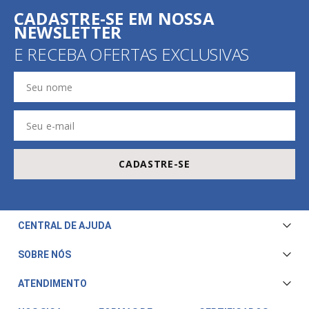
CADASTRE-SE EM NOSSA
NEWSLETTER
E RECEBA OFERTAS EXCLUSIVAS
CADASTRE-SE
CENTRAL DE AJUDA
Central de Atendimento
SOBRE NÓS
Envio e Entrega
Quem Somos
ATENDIMENTO
Trocas e Devoluções
Nossa Loja
Televendas/WhatsApp: (11) 3228-5611
Fale Conosco