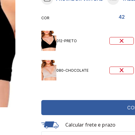
10
º
meia lupo
42
COR
012-PRETO
080-CHOCOLATE
CO
Calcular frete e prazo