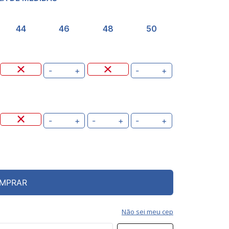
44
46
48
50
-
+
-
+
-
+
-
+
-
+
MPRAR
Não sei meu cep