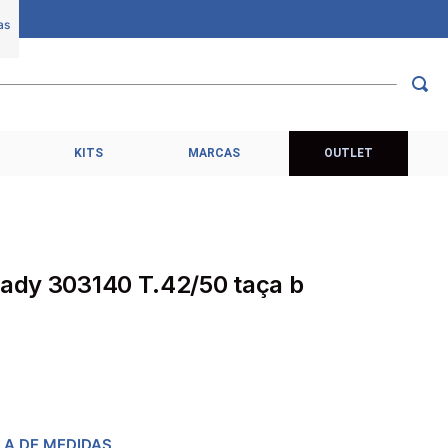
KITS
MARCAS
OUTLET
lady 303140 T.42/50 taça b
LA DE MEDIDAS