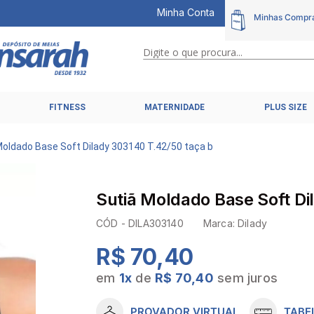
Minha Conta
Digite o que procura...
TERMOS MAIS BUSCADOS
FITNESS
MATERNIDADE
PLUS SIZE
1
º
calcinhas
2
º
pijamas
Moldado Base Soft Dilady 303140 T.42/50 taça b
3
º
cuecas
4
º
kit
Sutiã Moldado Base Soft Di
5
º
sutiã liz
CÓD -
DILA303140
Marca:
Dilady
6
º
sutias
R$ 70,40
7
º
sutiã plus size
em
1
x
de
R$ 70,40
sem juros
8
º
hering intimates
9
º
pijama
PROVADOR VIRTUAL
TABE