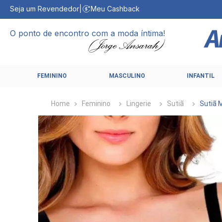
Seja um Revendedor
|
Meu Cashback
O ponto de encontro com a moda íntima!
FEMININO
MASCULINO
INFANTIL
Feminino
Lingerie
Sutiã
Sutiã 