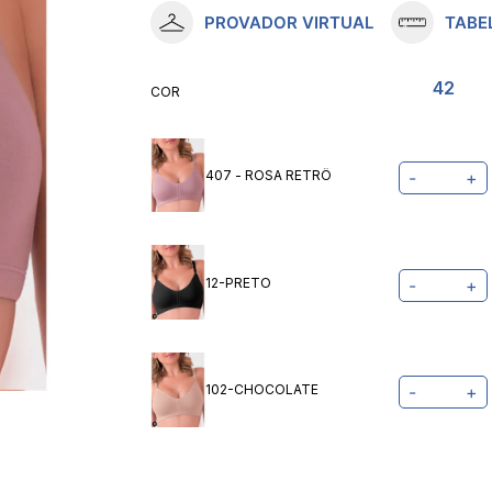
PROVADOR VIRTUAL
TABE
10
º
meia lupo
42
COR
407 - ROSA RETRÔ
-
+
12-PRETO
-
+
102-CHOCOLATE
-
+