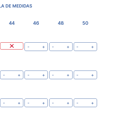
LA DE MEDIDAS
44
46
48
50
-
+
-
+
-
+
-
+
-
+
-
+
-
+
-
+
-
+
-
+
-
+