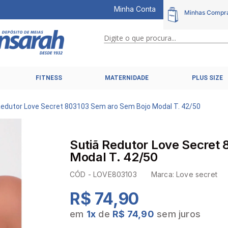
Minha Conta
Digite o que procura...
TERMOS MAIS BUSCADOS
FITNESS
MATERNIDADE
PLUS SIZE
1
º
calcinhas
2
º
pijamas
Redutor Love Secret 803103 Sem aro Sem Bojo Modal T. 42/50
3
º
cuecas
4
º
kit
Sutiã Redutor Love Secret
5
º
sutiã liz
Modal T. 42/50
6
º
sutias
CÓD -
LOVE803103
Marca:
Love secret
7
º
sutiã plus size
R$ 74,90
8
º
hering intimates
em
1
x
de
R$ 74,90
sem juros
9
º
pijama