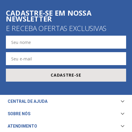
CADASTRE-SE EM NOSSA
NEWSLETTER
E RECEBA OFERTAS EXCLUSIVAS
CADASTRE-SE
CENTRAL DE AJUDA
Central de Atendimento
SOBRE NÓS
Envio e Entrega
Quem Somos
ATENDIMENTO
Trocas e Devoluções
Nossa Loja