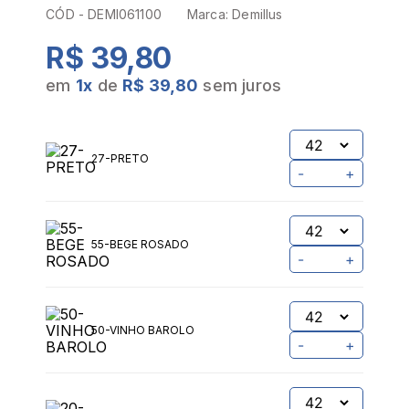
CÓD -
DEMI061100
Marca:
Demillus
R$ 39,80
em
1
x
de
R$ 39,80
sem juros
27-PRETO
-
+
55-BEGE ROSADO
-
+
50-VINHO BAROLO
-
+