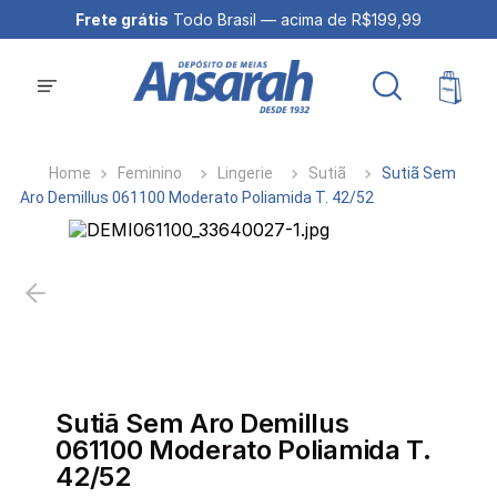
Frete grátis
Todo Brasil — acima de R$199,99
Feminino
Lingerie
Sutiã
Sutiã Sem
Aro Demillus 061100 Moderato Poliamida T. 42/52
Sutiã Sem Aro Demillus
061100 Moderato Poliamida T.
42/52