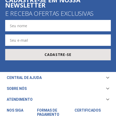
NEWSLETTER
E RECEBA OFERTAS EXCLUSIVAS
CADASTRE-SE
CENTRAL DE AJUDA
Central de Atendimento
SOBRE NÓS
Envio e Entrega
Quem Somos
ATENDIMENTO
Trocas e Devoluções
Nossa Loja
Televendas/WhatsApp: (11) 3228-5611
Fale Conosco
NOS SIGA
FORMAS DE
CERTIFICADOS
PAGAMENTO
Horário de atendimento: