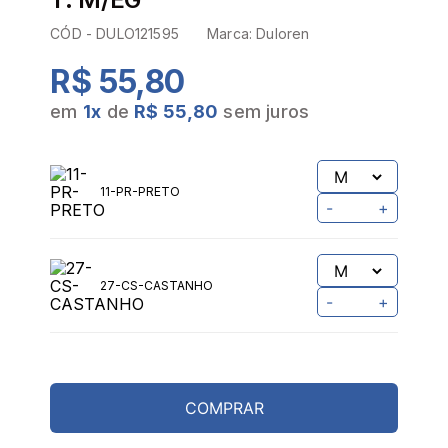
CÓD -
DULO121595
Marca:
Duloren
R$ 55,80
em
1
x
de
R$ 55,80
sem juros
11-PR-PRETO
-
+
27-CS-CASTANHO
-
+
COMPRAR