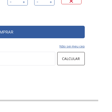
-
+
-
+
MPRAR
Não sei meu cep
CALCULAR