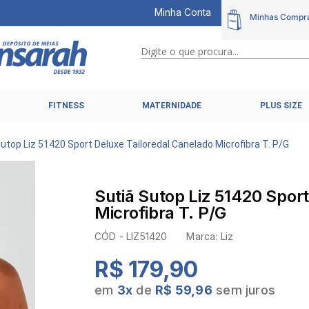
Minha Conta
Digite o que procura...
TERMOS MAIS BUSCADOS
FITNESS
MATERNIDADE
PLUS SIZE
1
º
calcinhas
2
º
pijamas
Sutop Liz 51420 Sport Deluxe Tailoredal Canelado Microfibra T. P/G
3
º
cuecas
4
º
kit
Sutiã Sutop Liz 51420 Spor
5
º
sutiã liz
Microfibra T. P/G
6
º
sutias
CÓD -
LIZ51420
Marca:
Liz
7
º
sutiã plus size
R$ 179,90
8
º
hering intimates
em
3
x
de
R$ 59,96
sem juros
9
º
pijama