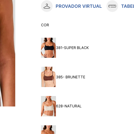
PROVADOR VIRTUAL
TABE
10
º
meia lupo
COR
381-SUPER BLACK
385- BRUNETTE
628-NATURAL