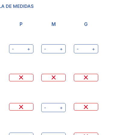
LA DE MEDIDAS
P
M
G
-
+
-
+
-
+
-
+