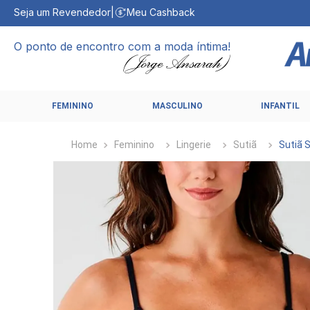
Seja um Revendedor
|
Meu Cashback
O ponto de encontro com a moda íntima!
FEMININO
MASCULINO
INFANTIL
Feminino
Lingerie
Sutiã
Sutiã 