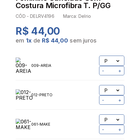
Costura Microfibra T. P/GG
CÓD -
DELRV4196
Marca:
Delrio
R$ 44,00
em
1
x
de
R$ 44,00
sem juros
009-AREIA
-
+
012-PRETO
-
+
061-MAKE
-
+