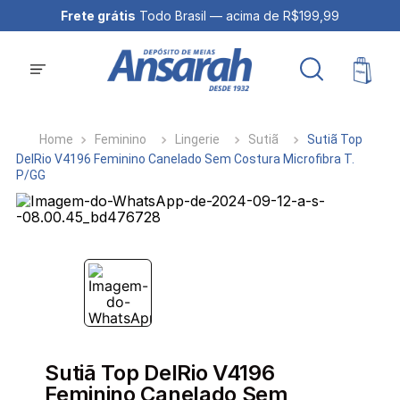
Frete grátis
Todo Brasil — acima de R$199,99
Feminino
Lingerie
Sutiã
Sutiã Top
DelRio V4196 Feminino Canelado Sem Costura Microfibra T.
P/GG
Sutiã Top DelRio V4196
Feminino Canelado Sem