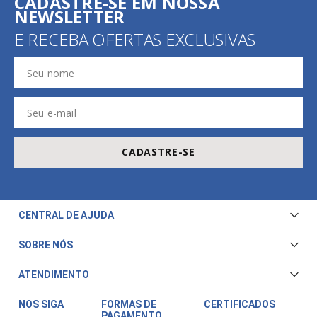
CADASTRE-SE EM NOSSA
NEWSLETTER
E RECEBA OFERTAS EXCLUSIVAS
CADASTRE-SE
CENTRAL DE AJUDA
Central de Atendimento
SOBRE NÓS
Envio e Entrega
Quem Somos
ATENDIMENTO
Trocas e Devoluções
Nossa Loja
Televendas/WhatsApp: (11) 3228-5611
Fale Conosco
NOS SIGA
FORMAS DE
CERTIFICADOS
PAGAMENTO