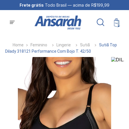
Frete grátis
Todo Brasil — acima de R$199,99
Feminino
Lingerie
Sutiã
Sutiã Top
Dilady 318121 Performance Com Bojo T. 42/50