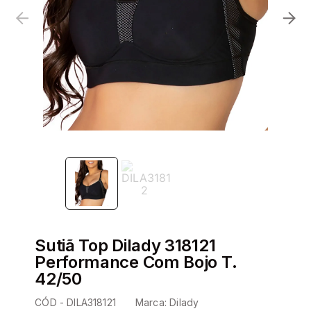
Sutiã Top Dilady 318121
Performance Com Bojo T.
42/50
CÓD -
DILA318121
Marca:
Dilady