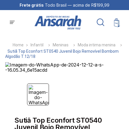
Frete grátis
Todo Brasil — acima de R$199,99
Infantil
Meninas
Moda intima menina
Sutiã Top Econfort ST0540 Juvenil Bojo Removível Bombom
Algodão T.12/18
Sutiã Top Econfort ST0540
Juvenil Bojo Removível