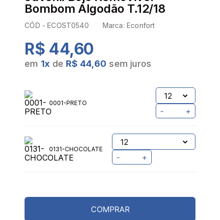
Bombom Algodão T.12/18
CÓD -
ECOST0540
Marca:
Econfort
R$ 44,60
em
1
x
de
R$ 44,60
sem juros
0001-PRETO
-
+
0131-CHOCOLATE
-
+
COMPRAR