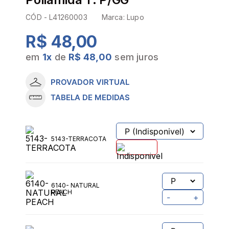
CÓD -
L41260003
Marca:
Lupo
R$ 48,00
em
1
x
de
R$ 48,00
sem juros
PROVADOR VIRTUAL
TABELA DE MEDIDAS
5143-TERRACOTA
6140- NATURAL
PEACH
-
+