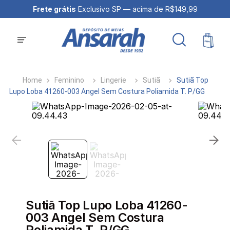
$199,99
Frete grátis
Exclusivo SP — acima de R$149,99
Feminino
Lingerie
Sutiã
Sutiã Top
Lupo Loba 41260-003 Angel Sem Costura Poliamida T. P/GG
Sutiã Top Lupo Loba 41260-
003 Angel Sem Costura
Poliamida T. P/GG