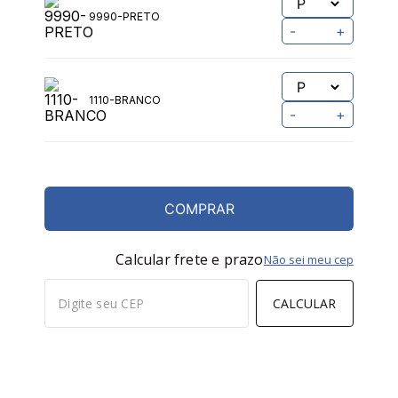
9990-PRETO
-
+
1110-BRANCO
-
+
COMPRAR
Calcular frete e prazo
Não sei meu cep
CALCULAR