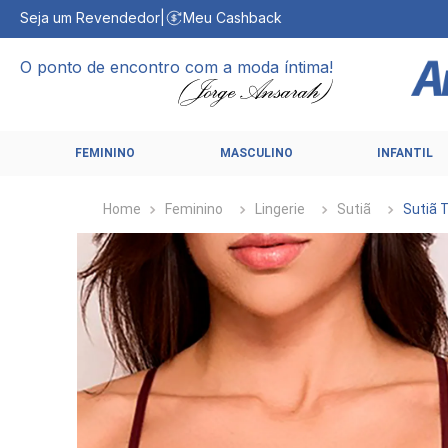
Seja um Revendedor
|
Meu Cashback
O ponto de encontro com a moda íntima!
FEMININO
MASCULINO
INFANTIL
Feminino
Lingerie
Sutiã
Sutiã 