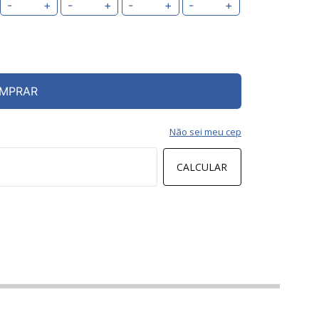
-
+
-
+
-
+
-
+
MPRAR
Não sei meu cep
CALCULAR