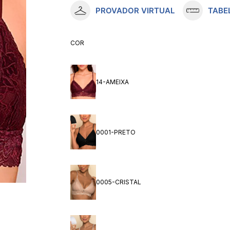
PROVADOR VIRTUAL
TABE
10
º
meia lupo
COR
14-AMEIXA
0001-PRETO
0005-CRISTAL