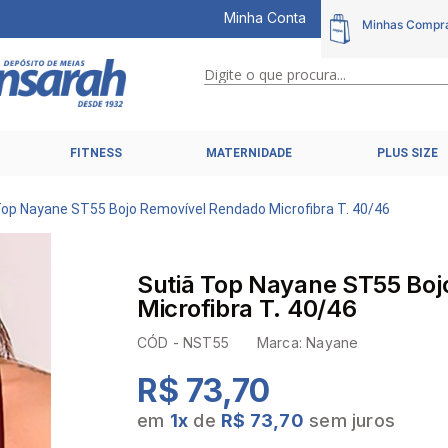
Minha Conta
Digite o que procura...
TERMOS MAIS BUSCADOS
FITNESS
MATERNIDADE
PLUS SIZE
1
º
calcinhas
2
º
pijamas
Top Nayane ST55 Bojo Removível Rendado Microfibra T. 40/46
3
º
cuecas
4
º
kit
Sutiã Top Nayane ST55 Bo
5
º
sutiã liz
Microfibra T. 40/46
6
º
sutias
CÓD -
NST55
Marca:
Nayane
7
º
sutiã plus size
R$ 73,70
8
º
hering intimates
em
1
x
de
R$ 73,70
sem juros
9
º
pijama