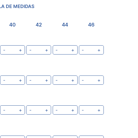
LA DE MEDIDAS
40
42
44
46
-
+
-
+
-
+
-
+
-
+
-
+
-
+
-
+
-
+
-
+
-
+
-
+