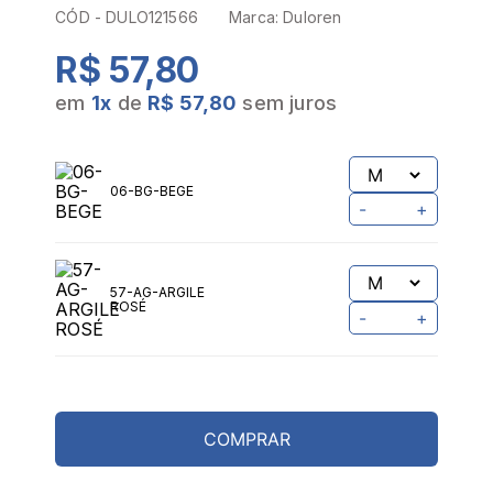
CÓD -
DULO121566
Marca:
Duloren
R$ 57,80
em
1
x
de
R$ 57,80
sem juros
06-BG-BEGE
-
+
57-AG-ARGILE
ROSÉ
-
+
COMPRAR