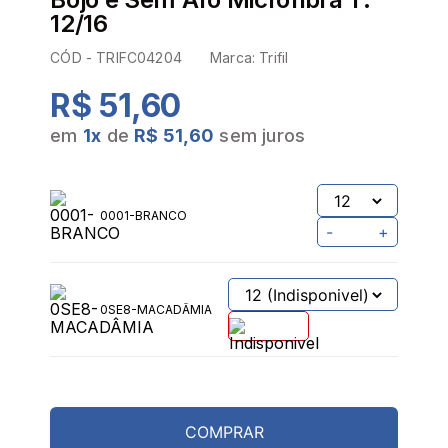
12/16
CÓD -
TRIFC04204
Marca:
Trifil
R$ 51,60
em
1
x
de
R$ 51,60
sem juros
0001-BRANCO
-
+
0SE8-MACADÂMIA
COMPRAR