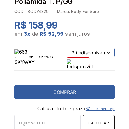
Poliamida T. P/GG
CÓD -
BODY4329
Marca:
Body For Sure
R$ 158,99
em
3
x
de
R$ 52,99
sem juros
663 - SKYWAY
COMPRAR
Calcular frete e prazo
Não sei meu cep
CALCULAR