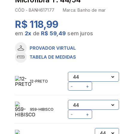
CÓD -
BANH617177
Marca:
Banho de mar
R$ 118,99
em
2
x
de
R$ 59,49
sem juros
PROVADOR VIRTUAL
TABELA DE MEDIDAS
12-PRETO
-
+
959-HIBISCO
-
+