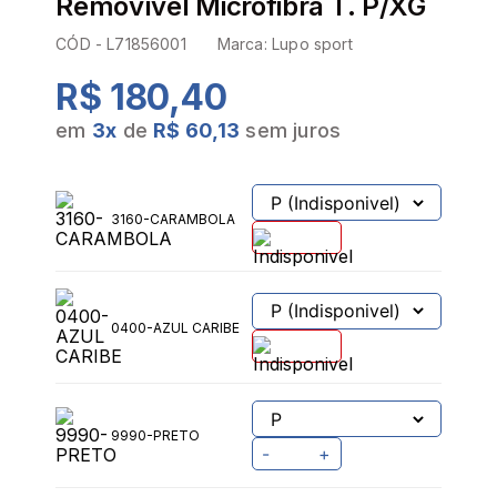
Removível Microfibra T. P/XG
CÓD -
L71856001
Marca:
Lupo sport
R$ 180,40
em
3
x
de
R$ 60,13
sem juros
3160-CARAMBOLA
0400-AZUL CARIBE
9990-PRETO
-
+