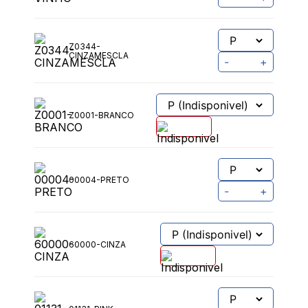
00031-VINHO
-
+
Z0344-
CINZAMESCLA
-
+
Z0001-BRANCO
00004-PRETO
-
+
60000-CINZA