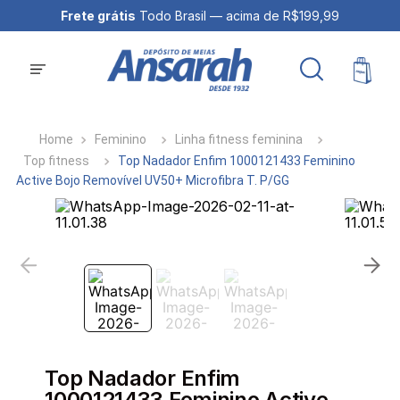
Frete grátis
Todo Brasil — acima de R$199,99
Feminino
Linha fitness feminina
Top fitness
Top Nadador Enfim 1000121433 Feminino
Active Bojo Removível UV50+ Microfibra T. P/GG
Top Nadador Enfim
1000121433 Feminino Active