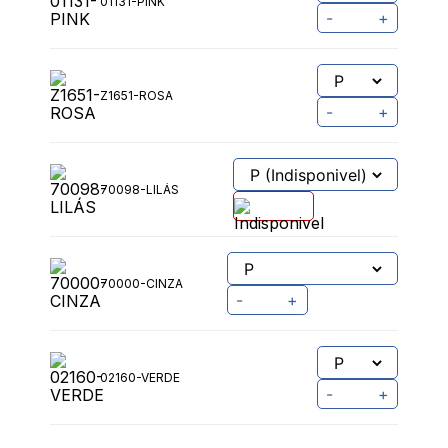
01131-PINK
-
+
Z1651-ROSA
-
+
70098-LILÁS
70000-CINZA
-
+