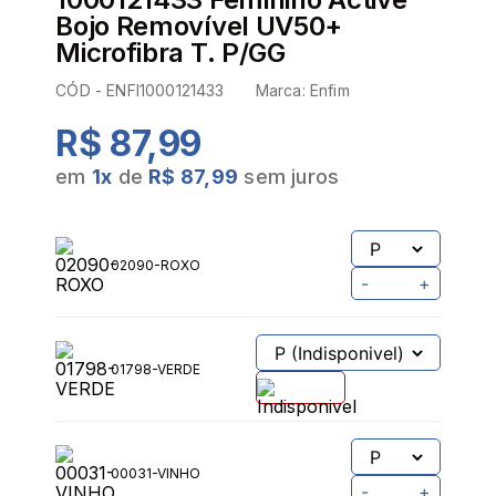
Bojo Removível UV50+
Microfibra T. P/GG
CÓD -
ENFI1000121433
Marca:
Enfim
R$ 87,99
em
1
x
de
R$ 87,99
sem juros
PROVADOR VIRTUAL
TABELA DE MEDIDAS
02090-ROXO
-
+
01798-VERDE