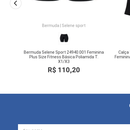
Bermuda
|
Selene sport
Bermuda Selene Sport 24940.001 Feminina
Calça
Plus Size Fitness Básica Poliamida T.
Feminina
X1/X3
R$
110
,
20
COMPRAR