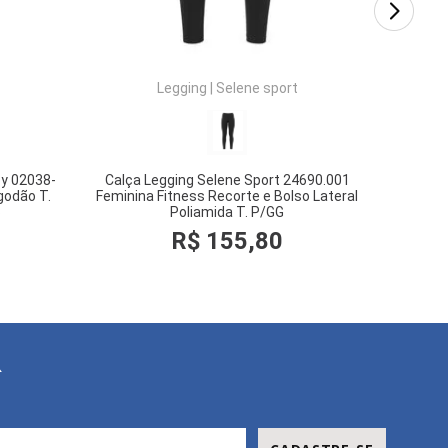
Legging
|
Selene sport
by 02038-
Calça Legging Selene Sport 24690.001
godão T.
Feminina Fitness Recorte e Bolso Lateral
3
Poliamida T. P/GG
R$
155
,
80
COMPRAR
R