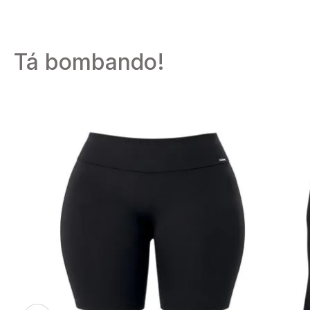
TERMOS MAIS 
Tá bombando!
1
º
calcinhas
2
º
pijamas
3
º
cuecas
4
º
kit
5
º
sutiã liz
6
º
sutias
7
º
sutiã plus
8
º
hering int
9
º
pijama
10
º
meia lupo