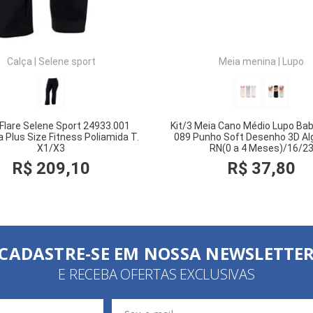
Calça
|
Selene sport
Meia menina
|
Lupo
 Flare Selene Sport 24933.001
Kit/3 Meia Cano Médio Lupo Ba
 Plus Size Fitness Poliamida T.
089 Punho Soft Desenho 3D Al
X1/X3
RN(0 a 4 Meses)/16/2
R$
209
,
10
R$
37
,
80
COMPRAR
COMPRAR
CADASTRE-SE EM NOSSA NEWSLETTE
E RECEBA OFERTAS EXCLUSIVAS