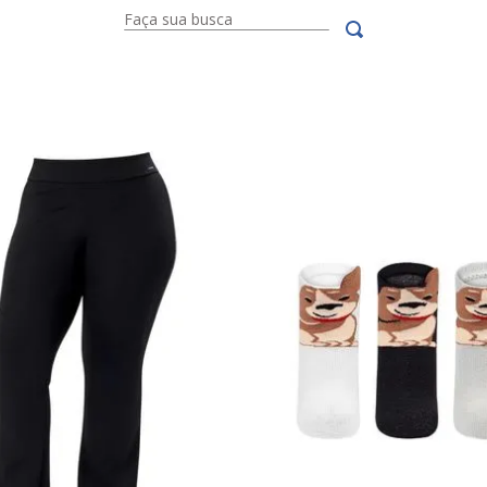
Faça sua busca
10
º
meia lupo
BUSCADOS
 size
imates