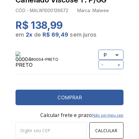
CÓD -
MALW1000126672
Marca:
Malwee
R$ 138,99
em
2
x
de
R$ 69,49
sem juros
00004-PRETO
-
+
COMPRAR
Calcular frete e prazo
Não sei meu cep
CALCULAR