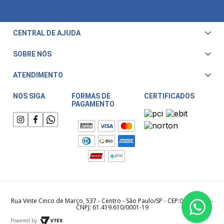
CENTRAL DE AJUDA
Central de Atendimento
SOBRE NÓS
Envio e Entrega
Quem Somos
ATENDIMENTO
Trocas e Devoluções
Nossa Loja
Televendas/WhatsApp: (11) 3228-5611
Fale Conosco
NOS SIGA
FORMAS DE
CERTIFICADOS
PAGAMENTO
Horário de atendimento:
Compra Segura
Segunda a Sexta das 08:00 às 17:30
Meu Cashback
Sábado das 08:00 às 15:00
Rua Vinte Cinco de Março, 537 - Centro - São Paulo/SP - CEP:01021-000 -
CNPJ: 61.419.610/0001-19
Powered by