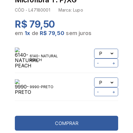
CÓD -
L47180001
Marca:
Lupo
R$ 79,50
em
1
x
de
R$ 79,50
sem juros
6140- NATURAL
PEACH
-
+
9990-PRETO
-
+
COMPRAR