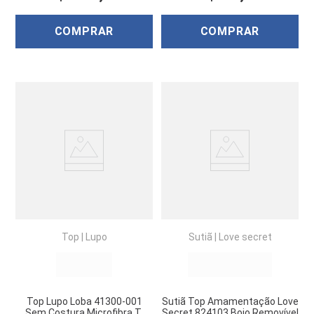
COMPRAR
COMPRAR
Top
|
Lupo
Sutiã
|
Love secret
Top Lupo Loba 41300-001
Sutiã Top Amamentação Love
Sem Costura Microfibra T.
Secret 824103 Bojo Removível