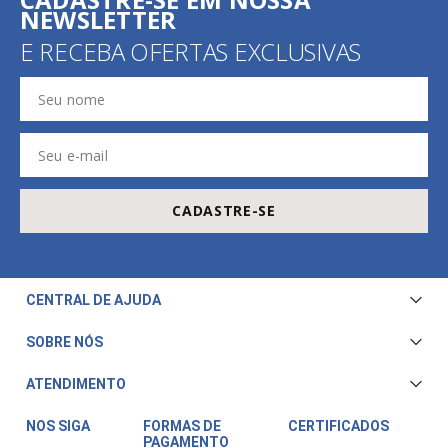
NEWSLETTER
E RECEBA OFERTAS EXCLUSIVAS
CADASTRE-SE
CENTRAL DE AJUDA
Central de Atendimento
SOBRE NÓS
Envio e Entrega
Quem Somos
ATENDIMENTO
Trocas e Devoluções
Nossa Loja
Televendas/WhatsApp: (11) 3228-5611
Fale Conosco
NOS SIGA
FORMAS DE
CERTIFICADOS
PAGAMENTO
Horário de atendimento: