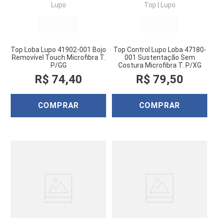
Lupo
Top
|
Lupo
Top Loba Lupo 41902-001 Bojo
Top Control Lupo Loba 47180-
Removível Touch Microfibra T.
001 Sustentação Sem
P/GG
Costura Microfibra T. P/XG
R$
74
,
40
R$
79
,
50
COMPRAR
COMPRAR