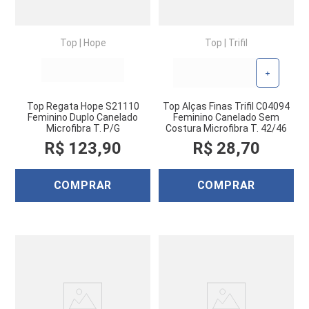
Top
|
Hope
Top
|
Trifil
+
Top Regata Hope S21110
Top Alças Finas Trifil C04094
Feminino Duplo Canelado
Feminino Canelado Sem
Microfibra T. P/G
Costura Microfibra T. 42/46
R$
123
,
90
R$
28
,
70
COMPRAR
COMPRAR