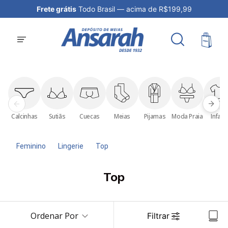
Frete grátis
Todo Brasil — acima de R$199,99
Calcinhas
Sutiãs
Cuecas
Meias
Pijamas
Moda Praia
Infanti
Feminino
Lingerie
Top
Top
Ordenar Por
Filtrar