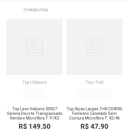
17
PRODUTOS
Top
|
Valisere
Top
|
Trifil
Top Leve Valisere 30907
Top Alças Largas Trifil C04096
Serena Decote Transpassado
Feminino Canelado Sem
Renda e Microfibra T. P/XG
Costura Microfibra T. 42/46
R$
149
,
50
R$
47
,
90